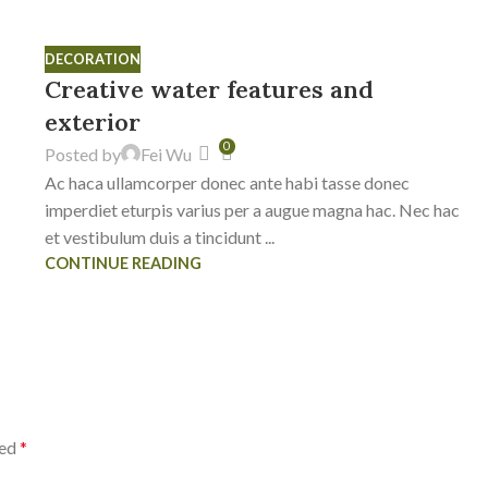
23
DECORATION
JUL
Creative water features and
exterior
0
Posted by
Fei Wu
Ac haca ullamcorper donec ante habi tasse donec
imperdiet eturpis varius per a augue magna hac. Nec hac
et vestibulum duis a tincidunt ...
CONTINUE READING
ked
*