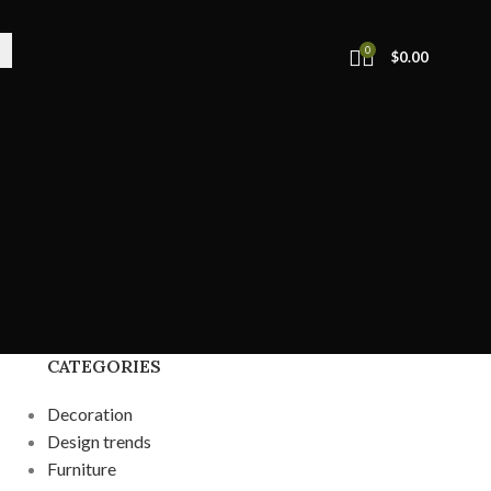
0
$
0.00
CATEGORIES
Decoration
Design trends
Furniture