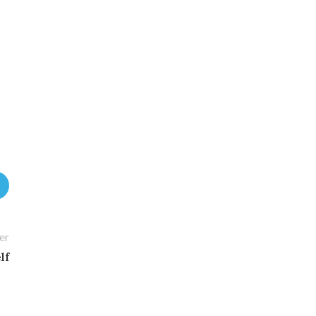
er
lf