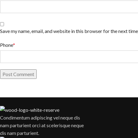
Save my name, email, and website in this browser for the next tim
Phone
*
Condimentum adipiscing vel neque dis
nam parturient orci at scelerisque neque
dis nam parturient.