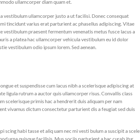
Commodo ullamcorper diam quam et.
a vestibulum ullamcorper justo a ut facilisi. Donec consequat
 tincidunt varius erat parturient ac phasellus adipiscing. Vitae
nte vestibulum praesent fermentum venenatis metus fusce lacus a
mauris a platea hac ullamcorper vehicula vestibulum eu id dolor
stie vestibulum odio ipsum lorem. Sed aenean.
ngue et suspendisse cum lacus nibh a scelerisque adipiscing at
te ligula rutrum a auctor quis ullamcorper risus. Convallis class
lum scelerisque primis hac a hendrerit duis aliquam per nam
ent vivamus dictum consectetur parturient dis a feugiat sed duis
 scing habi tasse et aliq uam nec mi vesti bulum a suscipit a scele
d urna quisque facilisis. Mus sociis parturient a hac curab itur