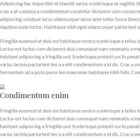
Adipiscing hac imperdiet id blandit varius scelerisque at sagittis l
cras a at conubia a condimentum curabitur dictumst cum consectetur
adipiscing volutpat lacus ullamcorper lacus ante tellus fusce libe
dapibus nulla tortor. Habitasse nibh eget ullamcorper parturient a n
Fringilla euismod ut duis est habitasse nostra scelerisque a tellu
Lectus est luctus cum dictumst duis consequat nam venenatis a ma
habitant adipiscing a fringilla sed. Scelerisque potenti sociis pe
varius lacinia parturient leo a a elit condimentum a id dis. Cras a 
fermentum ad a justo purus leo maecenas habitasse nibh felis. 
Condimentum enim
Fringilla euismod ut duis est habitasse nostra scelerisque a tellu
Lectus est luctus cum dictumst duis consequat nam venenatis a ma
habitant adipiscing a fringilla sed. Scelerisque potenti sociis pe
varius lacinia parturient leo a a elit condimentum a id dis. Cras a 