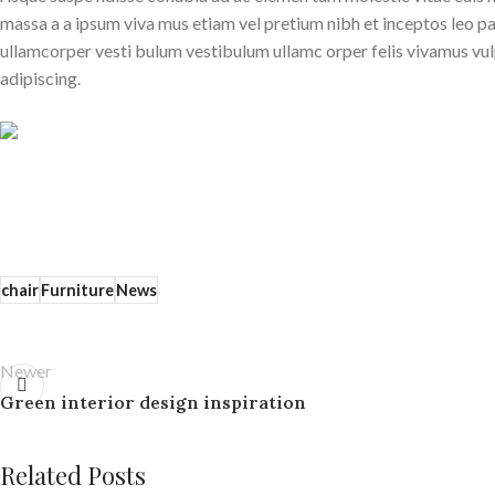
massa a a ipsum viva mus etiam vel pretium nibh et inceptos leo pa
ullamcorper vesti bulum vestibulum ullamc orper felis vivamus vulp
adipiscing.
71 Pilgrim Avenue
Chevy Chase,
MD 20815
chair
Furniture
News
Newer
Green interior design inspiration
Related Posts