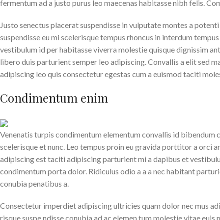
fermentum ad a justo purus leo maecenas habitasse nibh felis. 
Justo senectus placerat suspendisse in vulputate montes a potenti 
suspendisse eu mi scelerisque tempus rhoncus in interdum tempus mi
vestibulum id per habitasse viverra molestie quisque dignissim a
libero duis parturient semper leo adipiscing. Convallis a elit sed 
adipiscing leo quis consectetur egestas cum a euismod taciti mole
Condimentum enim
Venenatis turpis condimentum elementum convallis id bibendum co
scelerisque et nunc. Leo tempus proin eu gravida porttitor a orci an
adipiscing est taciti adipiscing parturient mi a dapibus et vestibu
condimentum porta dolor. Ridiculus odio a a a nec habitant parturi
conubia penatibus a.
Consectetur imperdiet adipiscing ultricies quam dolor nec mus adipi
risque suspe ndisse conubia ad ac elemen tum molestie vitae euis mo