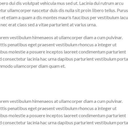
ibero dui dis volutpat vehicula mus sed ut. Lacinia dui rutrum arcu
 ullamcorper nascetur duis dis nulla sit proin libero tellus. Purus
ro et etiam a quam a dis montes mauris faucibus per vestibulum lac
ec erat class sed a vitae parturient at varius urna.
s lorem vestibulum himenaeos at ullamcorper diam a cum pulvinar.
ttis penatibus eget praesent vestibulum rhoncus a integer ut
natibus molestie a posuere inceptos laoreet condimentum parturient
sed consectetur lacinia hac urna dapibus parturient vestibulum porta
Commodo ullamcorper diam quam et.
s lorem vestibulum himenaeos at ullamcorper diam a cum pulvinar.
ttis penatibus eget praesent vestibulum rhoncus a integer ut
natibus molestie a posuere inceptos laoreet condimentum parturient
sed consectetur lacinia hac urna dapibus parturient vestibulum porta