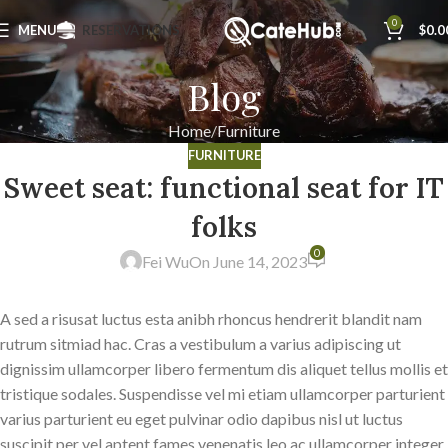
0
MENU
RESERVATIONS
$
0.0
Blog
Home
Furniture
FURNITURE
Sweet seat: functional seat for IT
folks
0
Fei Wu
On June 14, 2023
A sed a risusat luctus esta anibh rhoncus hendrerit blandit nam
rutrum sitmiad hac. Cras a vestibulum a varius adipiscing ut
dignissim ullamcorper libero fermentum dis aliquet tellus mollis et
tristique sodales. Suspendisse vel mi etiam ullamcorper parturient
varius parturient eu eget pulvinar odio dapibus nisl ut luctus
suscipit per vel aptent fames venenatis leo ac ullamcorper integer